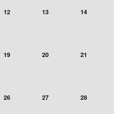
0
0
0
12
13
14
évènement,
évènement,
évènement,
0
0
0
19
20
21
évènement,
évènement,
évènement,
0
0
0
26
27
28
évènement,
évènement,
évènement,