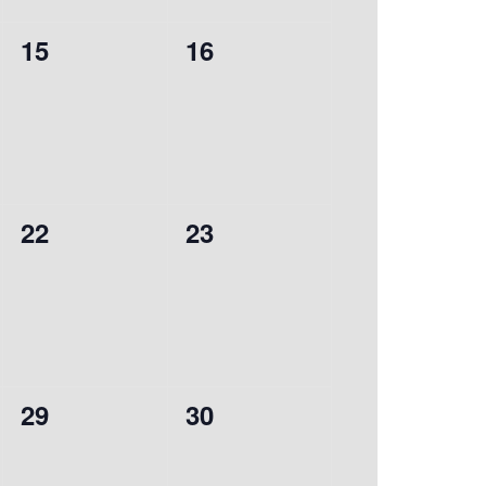
0
0
15
16
évènement,
évènement,
0
0
22
23
évènement,
évènement,
0
0
29
30
évènement,
évènement,