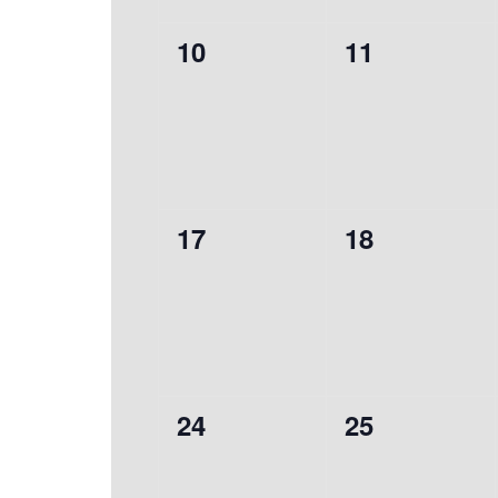
0
0
10
11
évènement,
évènement,
0
0
17
18
évènement,
évènement,
0
0
24
25
évènement,
évènement,