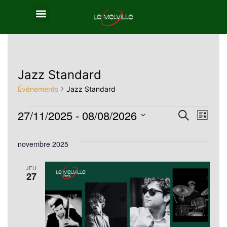
Jazz Standard
Évènements
Jazz Standard
27/11/2025
 - 
08/08/2026
Reche
Nav
Recherche
Liste
Sélectionnez
de
et
novembre 2025
une
vue
navig
date.
JEU
Év
27
de
vues