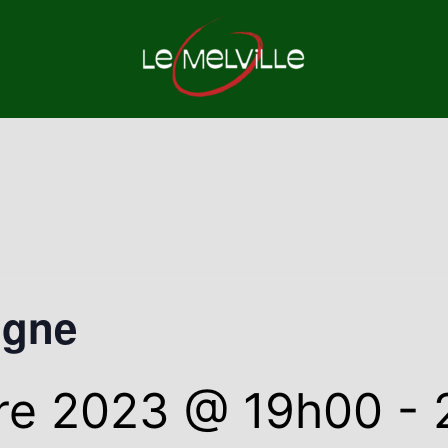
igne
re 2023 @ 19h00
-