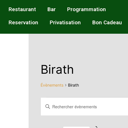
Restaurant
Bar
Programmation
Reservation
Privatisation
Bon Cadeau
Birath
Évènements
Birath
Recherche
Saisir
mot-
et
clé.