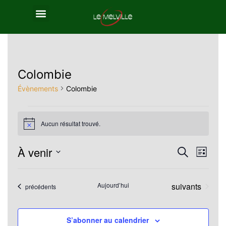
Colombie
Évènements
Colombie
Aucun résultat trouvé.
Notice
À venir
Reche
Nav
Recherche
Liste
Sélectionnez
de
et
une
Évènements
Aujourd’hui
suivants
Évènements
précédents
vue
navig
date.
Év
de
S’abonner au calendrier