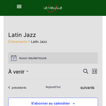
Latin Jazz
Évènements
Latin Jazz
Aucun résultat trouvé.
Notice
À venir
Reche
Nav
Recherche
Liste
Sélectionnez
de
et
une
Évènements
Aujourd’hui
suivants
Évènements
précédents
vue
navig
date.
Év
de
S’abonner au calendrier