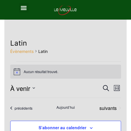
Latin
Évènements
Latin
Aucun résultat trouvé.
Notice
À venir
Reche
Nav
Recherche
Liste
Sélectionnez
de
et
une
Évènements
Aujourd’hui
suivants
Évènements
précédents
vue
navig
date.
Év
de
S’abonner au calendrier