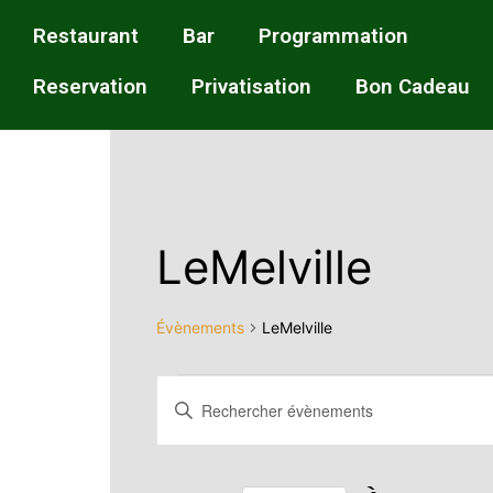
Restaurant
Bar
Programmation
Reservation
Privatisation
Bon Cadeau
LeMelville
Évènements
LeMelville
Recherche
Saisir
mot-
et
clé.