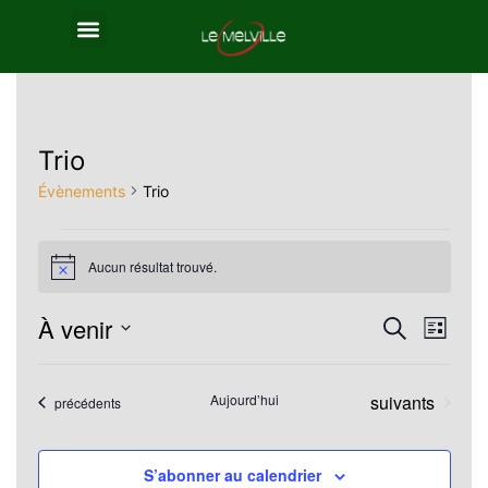
Trio
Évènements
Trio
Aucun résultat trouvé.
Notice
À venir
Reche
Nav
Recherche
Liste
Sélectionnez
de
et
une
Évènements
Aujourd’hui
suivants
Évènements
précédents
vue
navig
date.
Év
de
S’abonner au calendrier