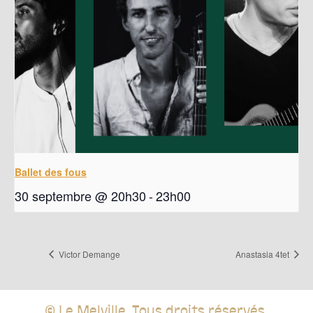
Ballet des fous
30 septembre @ 20h30
-
23h00
Victor Demange
Anastasia 4tet
© Le Melville. Tous droits réservés.