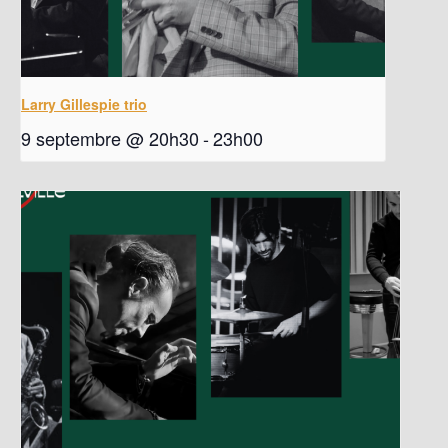
Larry Gillespie trio
9 septembre @ 20h30
-
23h00