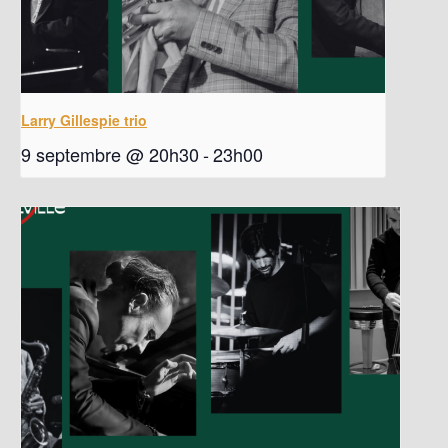
Larry Gillespie trio
9 septembre @ 20h30
-
23h00