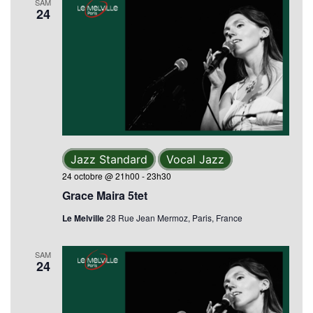
SAM
24
Jazz Standard
Vocal Jazz
24 octobre @ 21h00
-
23h30
Grace Maira 5tet
Le Melville
28 Rue Jean Mermoz, Paris, France
SAM
24