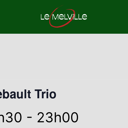
bault Trio
0h30
-
23h00