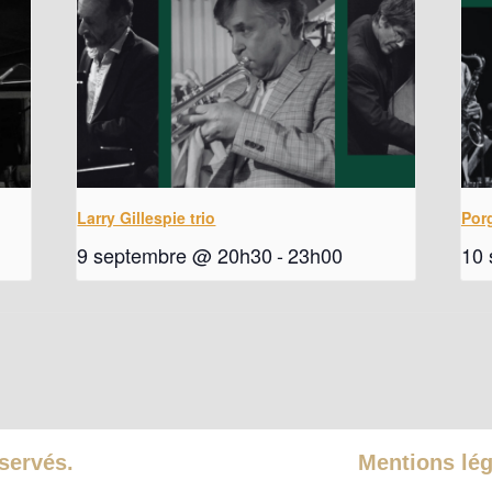
Larry Gillespie trio
Por
9 septembre @ 20h30
-
23h00
10
éservés.
Mentions léga