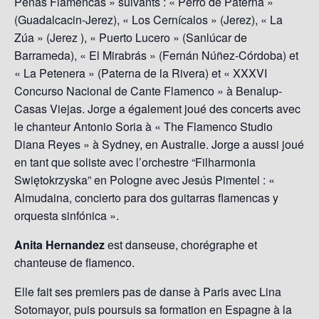
Peñas Flamencas » suivants : « Perro de Paterna »
(Guadalcacin-Jerez), « Los Cernícalos » (Jerez), « La
Zúa » (Jerez ), « Puerto Lucero » (Sanlúcar de
Barrameda), « El Mirabrás » (Fernán Núñez-Córdoba) et
« La Petenera » (Paterna de la Rivera) et « XXXVI
Concurso Nacional de Cante Flamenco » à Benalup-
Casas Viejas. Jorge a également joué des concerts avec
le chanteur Antonio Soria à « The Flamenco Studio
Diana Reyes » à Sydney, en Australie. Jorge a aussi joué
en tant que soliste avec l’orchestre “Filharmonia
Swiętokrzyska” en Pologne avec Jesús Pimentel : «
Almudaina, concierto para dos guitarras flamencas y
orquesta sinfónica ».
Anita Hernandez
est danseuse, chorégraphe et
chanteuse de flamenco.
Elle fait ses premiers pas de danse à Paris avec Lina
Sotomayor, puis poursuis sa formation en Espagne à la