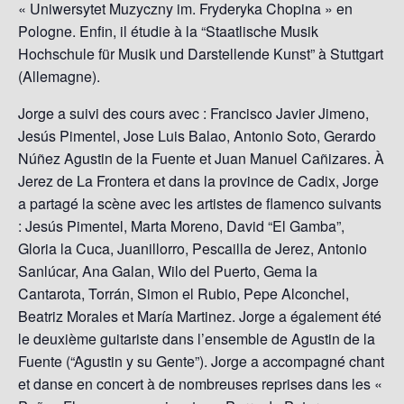
« Uniwersytet Muzyczny im. Fryderyka Chopina » en
Pologne. Enfin, il étudie à la “Staatlische Musik
Hochschule für Musik und Darstellende Kunst” à Stuttgart
(Allemagne).
Jorge a suivi des cours avec : Francisco Javier Jimeno,
Jesús Pimentel, Jose Luis Balao, Antonio Soto, Gerardo
Núñez Agustin de la Fuente et Juan Manuel Cañizares. À
Jerez de La Frontera et dans la province de Cadix, Jorge
a partagé la scène avec les artistes de flamenco suivants
: Jesús Pimentel, Marta Moreno, David “El Gamba”,
Gloria la Cuca, Juanillorro, Pescailla de Jerez, Antonio
Sanlúcar, Ana Galan, Wilo del Puerto, Gema la
Cantarota, Torrán, Simon el Rubio, Pepe Alconchel,
Beatriz Morales et María Martinez. Jorge a également été
le deuxième guitariste dans l’ensemble de Agustin de la
Fuente (“Agustin y su Gente”). Jorge a accompagné chant
et danse en concert à de nombreuses reprises dans les «