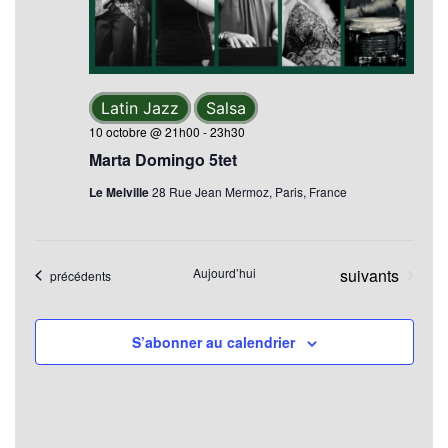
Évèn
Latin Jazz
Salsa
10 octobre @ 21h00
-
23h30
Marta Domingo 5tet
Le Melville
28 Rue Jean Mermoz, Paris, France
Évènements
Aujourd’hui
suivants
Évènements
précédents
S’abonner au calendrier