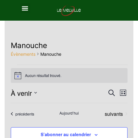
Manouche
Évènements
Manouche
Aucun résultat trouvé.
Notice
À venir
Reche
Nav
Recherche
Liste
Sélectionnez
de
et
une
Évènements
Aujourd’hui
suivants
Évènements
précédents
vue
navig
date.
Év
de
S’abonner au calendrier