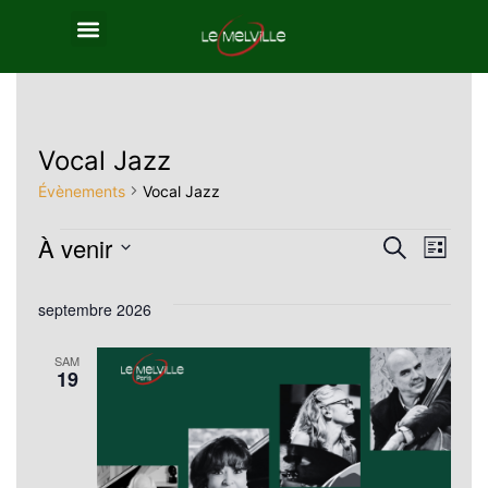
Vocal Jazz
Évènements
Vocal Jazz
À venir
Reche
Nav
Recherche
Liste
Sélectionnez
de
et
septembre 2026
une
vue
navig
date.
SAM
Év
19
de
vues