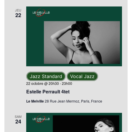
JEU
22
Jazz Standard
Vocal Jazz
22 octobre @ 20h30
-
23h00
Estelle Perrault 4tet
Le Melville
28 Rue Jean Mermoz, Paris, France
SAM
24