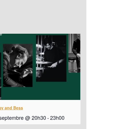
gy and Bess
 septembre @ 20h30
-
23h00