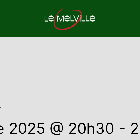
K
e 2025 @ 20h30
-
2