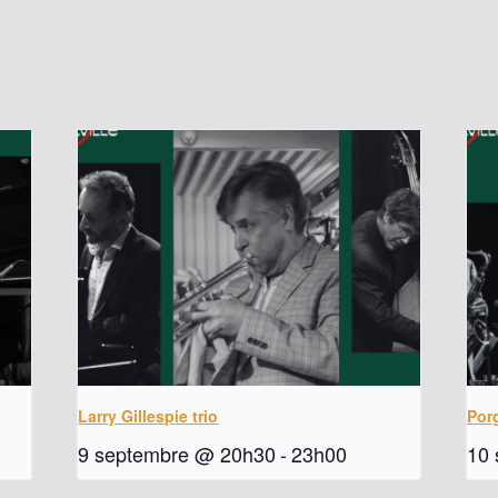
Larry Gillespie trio
Por
9 septembre @ 20h30
-
23h00
10