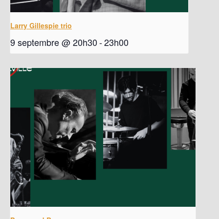
Larry Gillespie trio
9 septembre @ 20h30
-
23h00