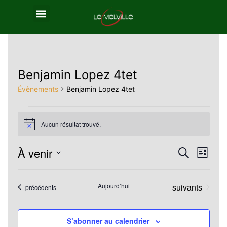
Benjamin Lopez 4tet
Évènements
Benjamin Lopez 4tet
Aucun résultat trouvé.
Notice
À venir
Reche
Nav
Recherche
Liste
Sélectionnez
de
et
une
Évènements
Aujourd’hui
suivants
Évènements
précédents
vue
navig
date.
Év
de
S’abonner au calendrier