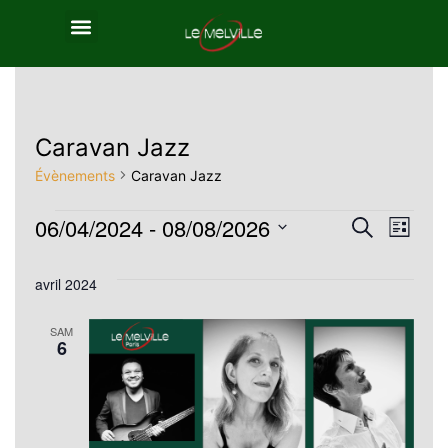
Caravan Jazz
Évènements
Caravan Jazz
06/04/2024
 - 
08/08/2026
Reche
Nav
Recherche
Liste
Sélectionnez
de
et
avril 2024
une
vue
navig
date.
SAM
Év
6
de
vues