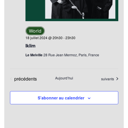
Évèn
World
18 juillet 2024 @ 20h30
-
23h30
Iklim
Le Melville
28 Rue Jean Mermoz, Paris, France
Évènements
précédents
Aujourd’hui
Évènements
suivants
S’abonner au calendrier