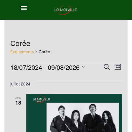
Corée
Évènements
Corée
18/07/2024
 - 
09/08/2026
Reche
Nav
Recherche
Liste
Sélectionnez
de
et
juillet 2024
une
vue
navig
date.
JEU
Év
18
de
vues