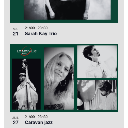
Évèn
Photo
View
21h00
-
23h30
MAI
21
Sarah Kay Trio
21h00
-
23h30
JUIL
27
Caravan jazz