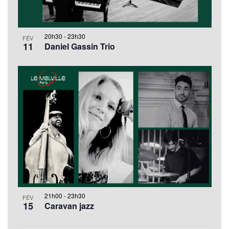
20h30
-
23h30
FÉV
11
Daniel Gassin Trio
21h00
-
23h30
FÉV
15
Caravan jazz