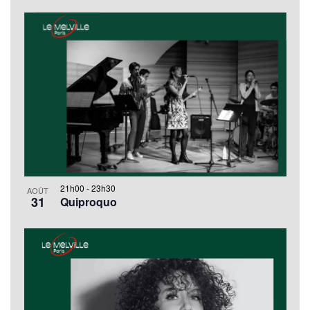
21h00
-
23h30
AOÛT
31
Quiproquo