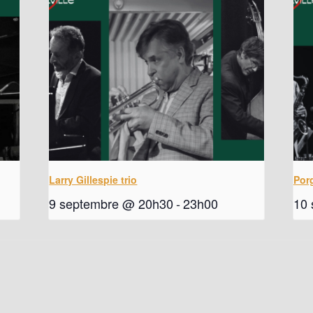
Larry Gillespie trio
Por
9 septembre @ 20h30
-
23h00
10