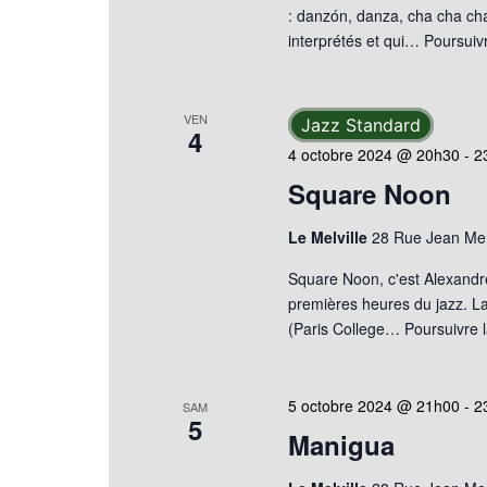
: danzón, danza, cha cha ch
interprétés et qui…
Poursuivr
VEN
Jazz Standard
4
4 octobre 2024 @ 20h30
-
2
Square Noon
Le Melville
28 Rue Jean Mer
Square Noon, c'est Alexandre
premières heures du jazz. La
(Paris College…
Poursuivre l
5 octobre 2024 @ 21h00
-
2
SAM
5
Manigua