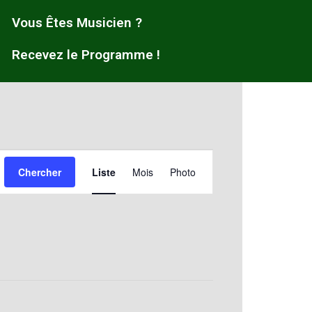
Vous Êtes Musicien ?
Recevez le Programme !
Navigation
Chercher
Liste
Mois
Photo
de
vues
Évènement