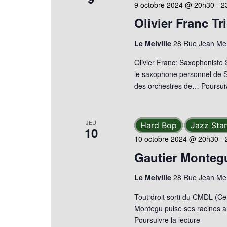
9 octobre 2024 @ 20h30
-
2
Olivier Franc Tr
Le Melville
28 Rue Jean Mer
Olivier Franc: Saxophoniste 
le saxophone personnel de Sid
des orchestres de…
Poursuiv
JEU
Hard Bop
Jazz Sta
10
10 octobre 2024 @ 20h30
-
Gautier Montegu
Le Melville
28 Rue Jean Mer
Tout droit sorti du CMDL (Ce
Montegu puise ses racines a
Poursuivre la lecture