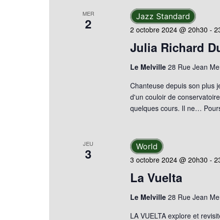
clé.
vues
MER
Jazz Standard
2
2 octobre 2024 @ 20h30
-
2
Évènements
Julia Richard D
Le Melville
28 Rue Jean Mer
Chanteuse depuis son plus j
d'un couloir de conservatoir
quelques cours. Il ne…
Pours
JEU
World
3
3 octobre 2024 @ 20h30
-
2
La Vuelta
Le Melville
28 Rue Jean Mer
LA VUELTA explore et revisite