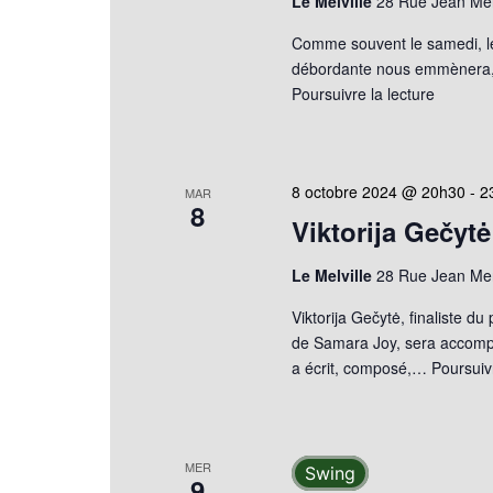
Le Melville
28 Rue Jean Mer
Comme souvent le samedi, le 
débordante nous emmènera, c
Poursuivre la lecture
8 octobre 2024 @ 20h30
-
2
MAR
8
Viktorija Gečytė
Le Melville
28 Rue Jean Mer
Viktorija Gečytė, finaliste 
de Samara Joy, sera accompa
a écrit, composé,…
Poursuivr
MER
Swing
9