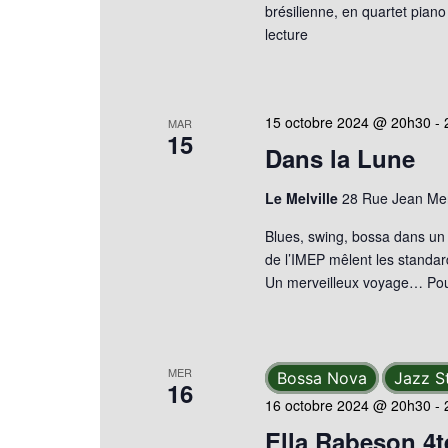
brésilienne, en quartet piano
lecture
15 octobre 2024 @ 20h30
-
MAR
15
Dans la Lune
Le Melville
28 Rue Jean Mer
Blues, swing, bossa dans un
de l’IMEP mêlent les standar
Un merveilleux voyage…
Pou
MER
Bossa Nova
Jazz S
16
16 octobre 2024 @ 20h30
-
Ella Rabeson 4t