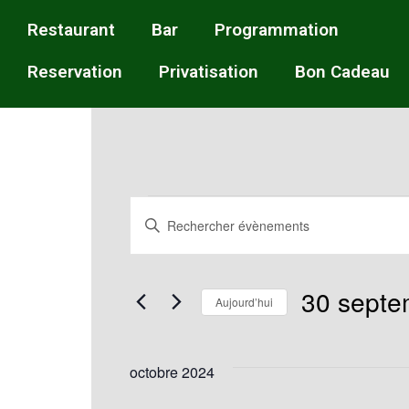
Restaurant
Bar
Programmation
Reservation
Privatisation
Bon Cadeau
Recherche
Saisir
mot-
et
clé.
30 septe
Rechercher
Aujourd’hui
navigation
Évènements
Sélectionnez
par
une
octobre 2024
de
mot-
date.