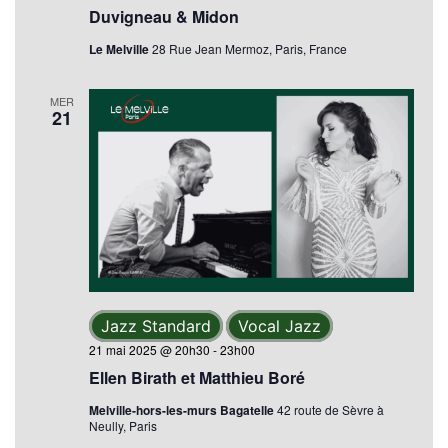
Duvigneau & Midon
Le Melville
28 Rue Jean Mermoz, Paris, France
MER
21
Jazz Standard
Vocal Jazz
21 mai 2025 @ 20h30
-
23h00
Ellen Birath et Matthieu Boré
Melville-hors-les-murs Bagatelle
42 route de Sèvre à
Neully, Paris