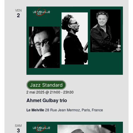
VEN
2
Jazz Standard
2 mai 2025 @ 21h00
-
23h30
Ahmet Gulbay trio
Le Melville
28 Rue Jean Mermoz, Paris, France
SAM
3