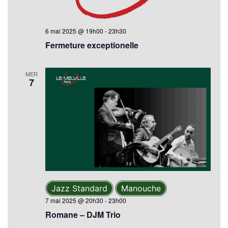
6 mai 2025 @ 19h00
-
23h30
Fermeture exceptionelle
MER
7
Jazz Standard
Manouche
7 mai 2025 @ 20h30
-
23h00
Romane – DJM Trio