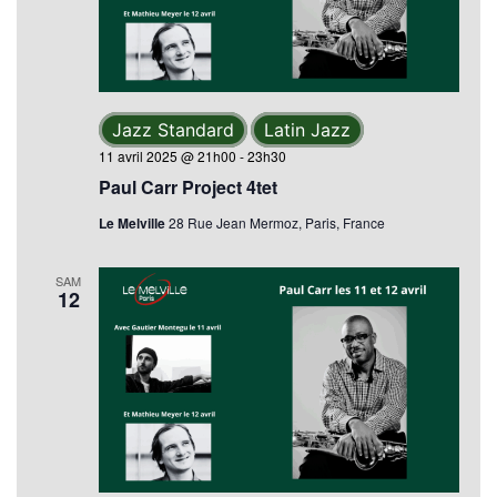
Jazz Standard
Latin Jazz
11 avril 2025 @ 21h00
-
23h30
Paul Carr Project 4tet
Le Melville
28 Rue Jean Mermoz, Paris, France
SAM
12