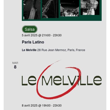
Salsa
5 avril 2025 @ 21h00
-
23h30
Paris Latino
Le Melville
28 Rue Jean Mermoz, Paris, France
MAR
8
8 avril 2025 @ 19h00
-
23h30