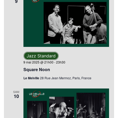
9
Jazz Standard
9 mai 2025 @ 21h00
-
23h30
Square Noon
Le Melville
28 Rue Jean Mermoz, Paris, France
SAM
10