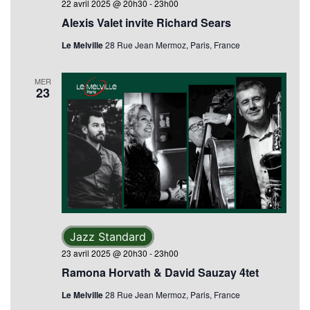
22 avril 2025 @ 20h30
-
23h00
Alexis Valet invite Richard Sears
Le Melville
28 Rue Jean Mermoz, Paris, France
MER
23
Jazz Standard
23 avril 2025 @ 20h30
-
23h00
Ramona Horvath & David Sauzay 4tet
Le Melville
28 Rue Jean Mermoz, Paris, France