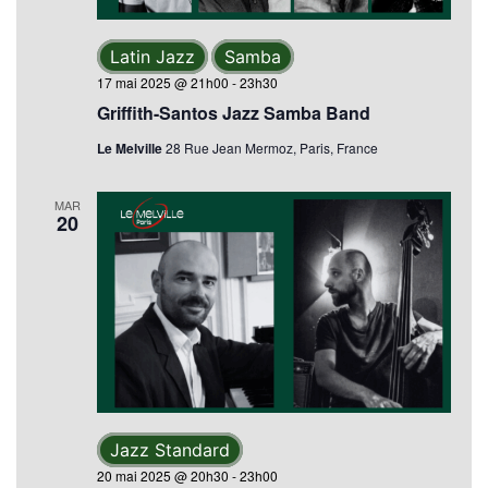
Latin Jazz
Samba
17 mai 2025 @ 21h00
-
23h30
Griffith-Santos Jazz Samba Band
Le Melville
28 Rue Jean Mermoz, Paris, France
MAR
20
Jazz Standard
20 mai 2025 @ 20h30
-
23h00