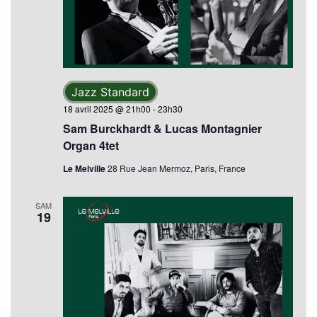
Jazz Standard
18 avril 2025 @ 21h00
-
23h30
Sam Burckhardt & Lucas Montagnier
Organ 4tet
Le Melville
28 Rue Jean Mermoz, Paris, France
SAM
19