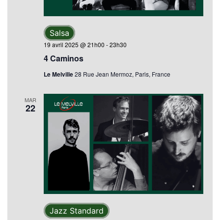
Salsa
19 avril 2025 @ 21h00
-
23h30
4 Caminos
Le Melville
28 Rue Jean Mermoz, Paris, France
MAR
22
Jazz Standard