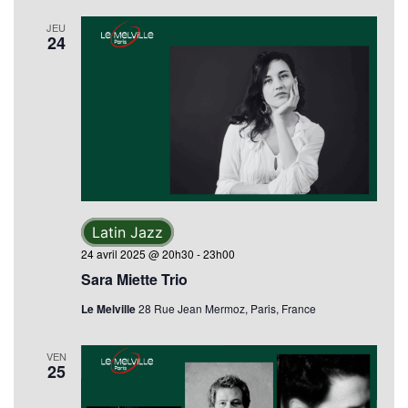
JEU
24
Latin Jazz
24 avril 2025 @ 20h30
-
23h00
Sara Miette Trio
Le Melville
28 Rue Jean Mermoz, Paris, France
VEN
25