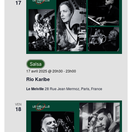
17
Salsa
17 avril 2025 @ 20h30
-
23h00
Rio Karibe
Le Melville
28 Rue Jean Mermoz, Paris, France
VEN
18