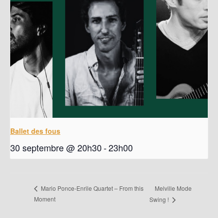
Ballet des fous
30 septembre @ 20h30
-
23h00
Melville Mode
Mario Ponce-Enrile Quartet – From this
Moment
Swing !