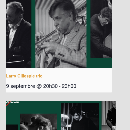
Larry Gillespie trio
9 septembre @ 20h30
-
23h00