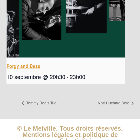
Porgy and Bess
10 septembre @ 20h30
-
23h00
Tommy Roots Trio
Noé Huchard Solo
© Le Melville. Tous droits réservés.
Mentions légales et politique de