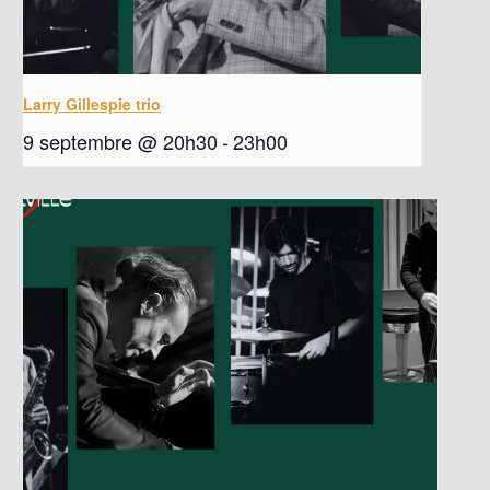
Larry Gillespie trio
9 septembre @ 20h30
-
23h00