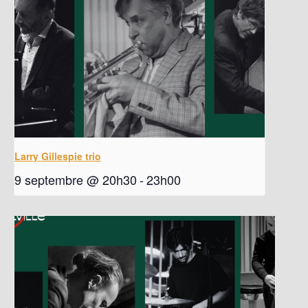
Larry Gillespie trio
9 septembre @ 20h30
-
23h00