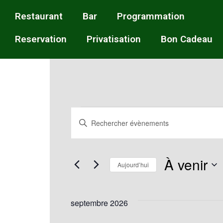
Restaurant
Bar
Programmation
Reservation
Privatisation
Bon Cadeau
Recherche
Saisir
mot-
et
clé.
À venir
Rechercher
Aujourd’hui
navigation
Évènements
Sélectionnez
par
une
septembre 2026
de
mot-
date.