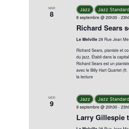
clé.
vues
MAR
Jazz
Jazz Standar
8
8 septembre @ 20h30
-
23h
Évènements
Richard Sears s
Le Melville
28 Rue Jean Mer
Richard Sears, pianiste et c
du jazz. Établi dans la capit
Richard Sears est un pianiste
avec le Billy Hart Quartet (f
la lecture
MER
Jazz
Jazz Standar
9
9 septembre @ 20h30
-
23h
Larry Gillespie t
Le Melville
28 Rue Jean Mer