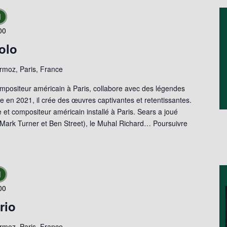
d
00
olo
moz, Paris, France
ompositeur américain à Paris, collabore avec des légendes
ale en 2021, il crée des œuvres captivantes et retentissantes.
 et compositeur américain installé à Paris. Sears a joué
t. Mark Turner et Ben Street), le Muhal Richard…
Poursuivre
d
00
rio
moz, Paris, France