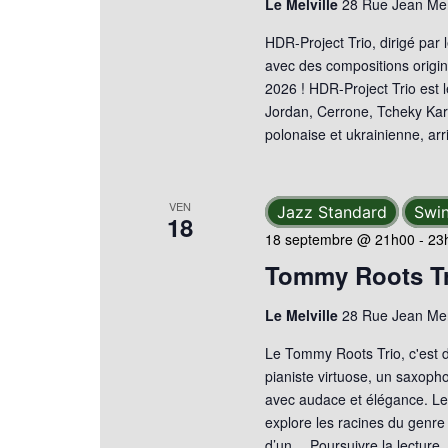
Le Melville
28 Rue Jean Mer
HDR-Project Trio, dirigé par 
avec des compositions origi
2026 ! HDR-Project Trio est 
Jordan, Cerrone, Tcheky Kari
polonaise et ukrainienne, ar
VEN
Jazz Standard
Swi
18
18 septembre @ 21h00
-
23
Tommy Roots Tr
Le Melville
28 Rue Jean Mer
Le Tommy Roots Trio, c'est 
pianiste virtuose, un saxopho
avec audace et élégance. Le
explore les racines du genr
d’un…
Poursuivre la lecture