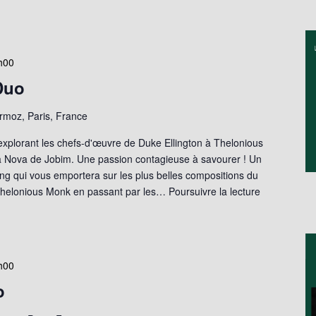
h00
Duo
moz, Paris, France
explorant les chefs-d'œuvre de Duke Ellington à Thelonious
a Nova de Jobim. Une passion contagieuse à savourer ! Un
wing qui vous emportera sur les plus belles compositions du
Thelonious Monk en passant par les…
Poursuivre la lecture
h00
o