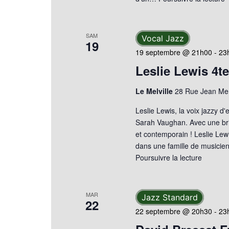
SAM
Vocal Jazz
19
19 septembre @ 21h00
-
23
Leslie Lewis 4te
Le Melville
28 Rue Jean Mer
Leslie Lewis, la voix jazzy 
Sarah Vaughan. Avec une bril
et contemporain ! Leslie Lew
dans une famille de musiciens
Poursuivre la lecture
MAR
Jazz Standard
22
22 septembre @ 20h30
-
23