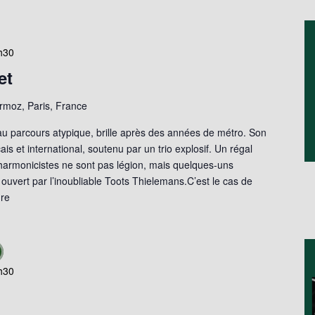
h30
et
moz, Paris, France
au parcours atypique, brille après des années de métro. Son
is et international, soutenu par un trio explosif. Un régal
 harmonicistes ne sont pas légion, mais quelques-uns
n ouvert par l’inoubliable Toots Thielemans.C’est le cas de
ure
h30