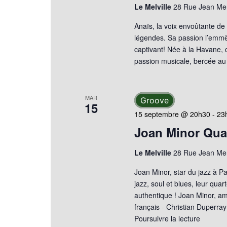
Le Melville
28 Rue Jean Mer
Anaïs, la voix envoûtante de
légendes. Sa passion l’emmè
captivant! Née à la Havane, c
passion musicale, bercée au
MAR
Groove
15
15 septembre @ 20h30
-
23
Joan Minor Qua
Le Melville
28 Rue Jean Mer
Joan Minor, star du jazz à Pa
jazz, soul et blues, leur qua
authentique ! Joan Minor, a
français - Christian Duperra
Poursuivre la lecture