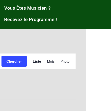
Vous Êtes Musicien ?
Recevez le Programme !
Navigation
Chercher
Liste
Mois
Photo
de
vues
Évènement