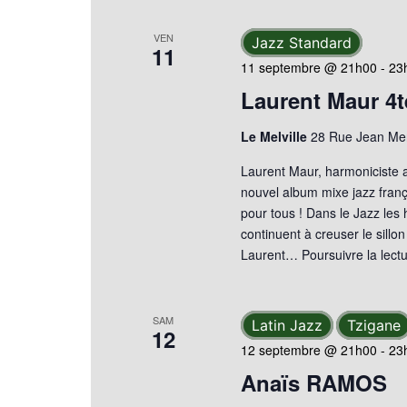
VEN
Jazz Standard
11
11 septembre @ 21h00
-
23
Laurent Maur 4t
Le Melville
28 Rue Jean Mer
Laurent Maur, harmoniciste 
nouvel album mixe jazz frança
pour tous ! Dans le Jazz les
continuent à creuser le sillo
Laurent…
Poursuivre la lect
SAM
Latin Jazz
Tzigane
12
12 septembre @ 21h00
-
23
Anaïs RAMOS