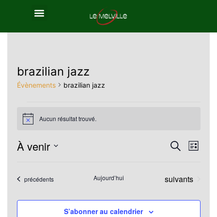
brazilian jazz
Évènements
brazilian jazz
Aucun résultat trouvé.
Notice
À venir
Reche
Nav
Recherche
Liste
Sélectionnez
de
et
une
Évènements
Aujourd’hui
suivants
Évènements
précédents
vue
navig
date.
Év
de
S’abonner au calendrier