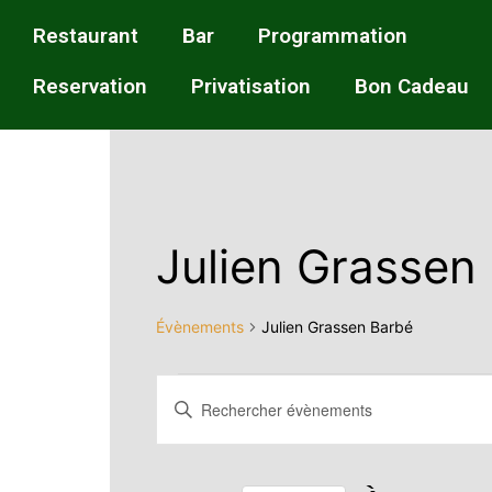
Restaurant
Bar
Programmation
Reservation
Privatisation
Bon Cadeau
Julien Grassen
Évènements
Julien Grassen Barbé
Recherche
Saisir
mot-
et
clé.