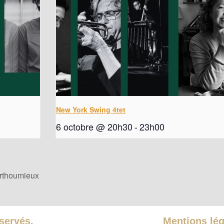
New York Swing 4tet
6 octobre @ 20h30
-
23h00
rthoumieux
éservés.
Mentions léga