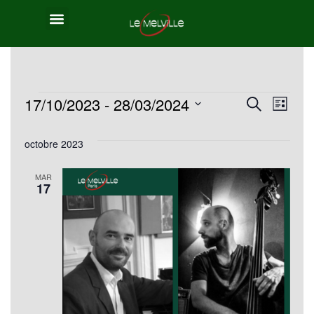
17/10/2023
 - 
28/03/2024
Reche
Nav
Recherche
Liste
Sélectionnez
de
et
octobre 2023
une
vue
navig
date.
MAR
Év
17
de
vues
Évèn