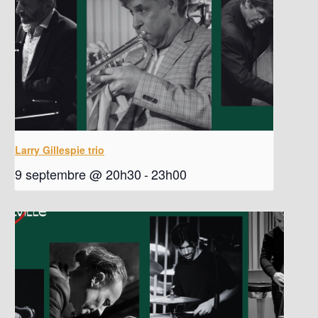
Larry Gillespie trio
9 septembre @ 20h30
-
23h00