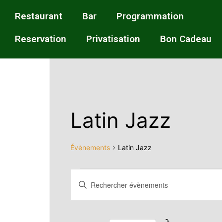
Restaurant
Bar
Programmation
Reservation
Privatisation
Bon Cadeau
Latin Jazz
Évènements
Latin Jazz
Recherche
Saisir
mot-
et
clé.