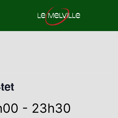
tet
h00
-
23h30