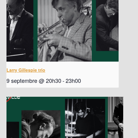
Larry Gillespie trio
9 septembre @ 20h30
-
23h00